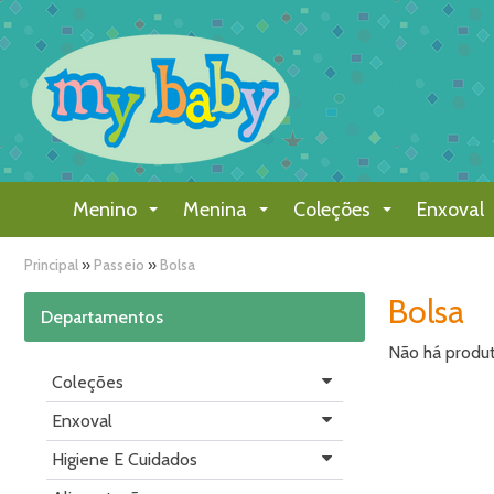
Menino
Menina
Coleções
Enxoval
Principal
»
Passeio
»
Bolsa
Bolsa
Departamentos
Não há produ
Coleções
Enxoval
Higiene E Cuidados